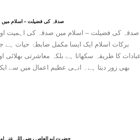
صدقہ کی فضیلت – اسلام میں 
برکات اسلام ایک ایسا مکمل ضابطۂ حیات ہے ج
بادات کا طریقہ سکھاتا ہے بلکہ معاشرتی بھلائی او
بھی زور دیتا ہے۔ انہی عظیم اعمال میں سے ا
حضرت ابو العاص رضی اللہ عنہ اور