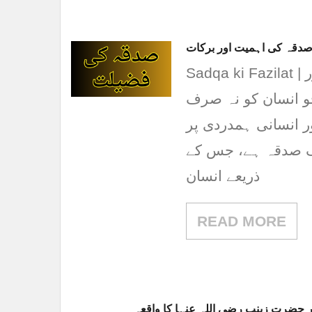
صدقہ کی اہمیت اور برکات
Sadqa ki Fazilat | صدقہ کی فضیلت – اسلام میں صدقہ کی اہمیت اور
و انسان کو نہ صرف
ر انسانی ہمدردی پر
یک صدقہ ہے، جس کے
ذریعے انسان
READ MORE
 حضرت زینب رضی اللہ عنہا کا واقعہ