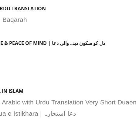
URDU TRANSLATION
ah Baqarah
DUA FOR REASSURANCE & PEACE OF MIND | دل کو سکون دینے والی دعا
 IN ISLAM
n Arabic with Urdu Translation Very Short Duae
for Istihara Long Dua e Istikhara | دعا استخارہ