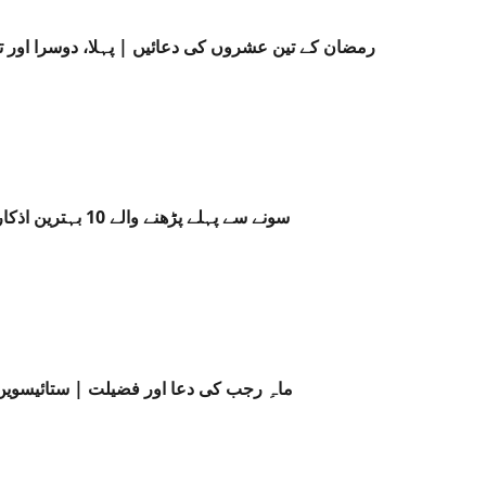
رمضان کے تین عشروں کی دعائیں | پہلا، دوسرا اور
سونے سے پہلے پڑھنے والے 10 بہترین اذکار | دل کا سکون اور مغفرت
ماہِ رجب کی دعا اور فضیلت | ستائیسویں