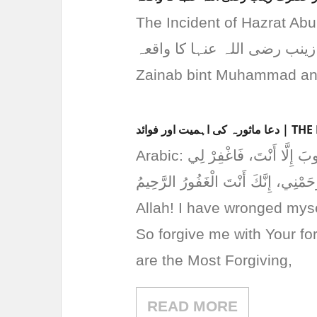
The Incident of Hazrat Abu Al
 حضرت زینب رضی اللہ عنہا کا واقعہ
Zainab bint Muhammad and
اور فوائد
Arabic: اللَّهُمَّ إِنِّي ظَلَمْتُ نَفْسِي ظُلْمًا كَثِيرًا، وَلَا يَغْفِرُ الذُّنُوبَ إِلَّا أَنْتَ، فَاغْفِرْ لِي
ِنْدِكَ، وَارْحَمْنِي، إِنَّكَ أَنْتَ الْغَفُورُ الرَّحِيمُ
Allah! I have wronged myse
So forgive me with Your f
are the Most Forgiving,
READ MORE