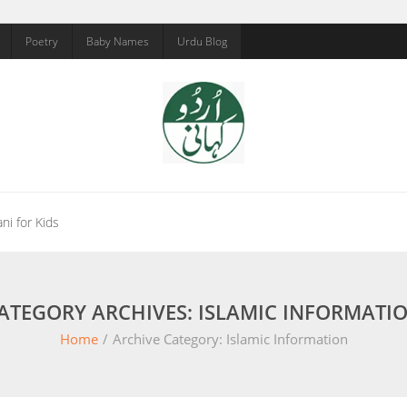
Poetry
Baby Names
Urdu Blog
ni for Kids
ATEGORY ARCHIVES: ISLAMIC INFORMATI
Home
/
Archive Category:
Islamic Information