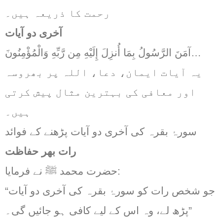
رحمت کا ذریعہ ہیں۔
آخری دو آیات
آمَنَ الرَّسُولُ بِمَا أُنزِلَ إِلَيْهِ مِن رَّبِّهِ وَالْمُؤْمِنُونَ…
یہ آیات ایمان، دعا، اللہ پر بھروسہ
اور معافی کی بہترین مثال پیش کرتی
ہیں۔
سورۂ بقرہ کی آخری دو آیات پڑھنے کے فوائد
رات بھر حفاظت
حضرت محمد ﷺ نے فرمایا:
“جو شخص رات کو سورۂ بقرہ کی آخری دو آیات
پڑھ لے، وہ اس کے لیے کافی ہو جائیں گی۔”