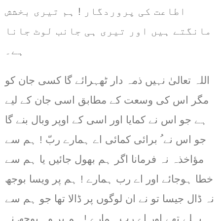
اطاعت کی پروردگار ! ہم تیری بخشش
مانگتے ہیں اور تیری ہی جانب لوٹ جانا
ہے۔
اللہ تعالیٰ نہیں ذمہ دار ٹھہرائے گا کسی جان کو
مگر اس کی وسعت کے مطابق اسی جان کے لیے
ہے جو اس نے کمایا اور اسی کے اوپر وبال بنے گا
جو اس نے ُ برائی کمائی اے ہمارے ربّ ! ہم سے
مؤاخذہ نہ فرمانا اگر ہم بھول جائیں یا ہم سے
خطا ہوجائے اور اے رب ہمارے ! ہم پر ویسا بوجھ
نہ ڈال جیسا تو نے ان لوگوں پر ڈالا تھا جو ہم سے
پہلے تھے اور اے رب ہمارے ! ہم پر وہ بوجھ نہ