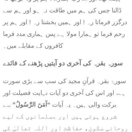
ڈالنا جس کی ہم میں طاقت نہ ہو اور ہم سے
درگزر فرماتا رہ ! اور ہمیں بخشتا رہ ! اور ہم پر
رحم فرما تو ہمارا مولا ہے پس ہماری مدد فرما
کافروں کے مقابلے میں۔
سورہ بقرہ کی آخری دو آیتیں پڑھنے کے فائدے
سورۂ بقرہ قرآنِ مجید کی سب سے بڑی سورت
ہے، اور اس کی آخری دو آیات نہایت فضیلت اور
برکت والی ہیں۔ یہ آیات
“آمَنَ الرَّسُولُ”
سے
شروع ہوتی ہیں اور مسلمانوں کے لیے
روحانی سکون، حفاظت اور اللہ تعالیٰ کی