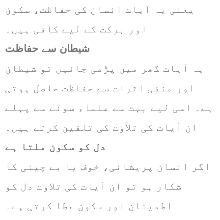
یعنی یہ آیات انسان کی حفاظت، سکون
اور برکت کے لیے کافی ہیں۔
شیطان سے حفاظت
یہ آیات گھر میں پڑھی جائیں تو شیطان
اور منفی اثرات سے حفاظت حاصل ہوتی
ہے۔ اسی لیے بہت سے علماء سونے سے پہلے
ان آیات کی تلاوت کی تلقین کرتے ہیں۔
دل کو سکون ملتا ہے
اگر انسان پریشانی، خوف یا بے چینی کا
شکار ہو تو ان آیات کی تلاوت دل کو
اطمینان اور سکون عطا کرتی ہے۔