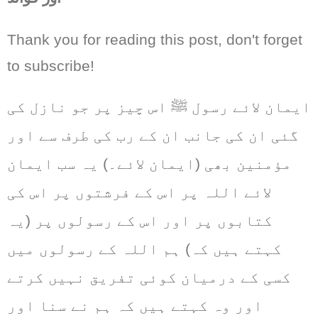
Thank you for reading this post, don't forget
to subscribe!
ایمان لائے رسول ﷺ اس چیز پر جو نازل کی
گئی ان کی جانب ان کے رب کی طرف سے اور
مؤمنین بھی (ایمان لائے۔) یہ سب ایمان
لائے اللہ پر اس کے فرشتوں پر اس کی
کتابوں پر اور اس کے رسولوں پر (یہ
کہتے ہیں کہ) ہم اللہ کے رسولوں میں
کسی کے درمیان کوئی تفریق نہیں کرتے
اور وہ کہتے ہیں کہ ہم نے سنا اور