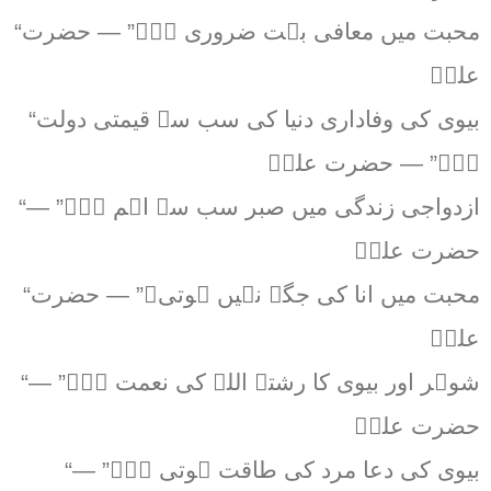
“محبت میں معافی بہت ضروری ہے۔” — حضرت
علیؓ
“بیوی کی وفاداری دنیا کی سب سے قیمتی دولت
ہے۔” — حضرت علیؓ
“ازدواجی زندگی میں صبر سب سے اہم ہے۔” —
حضرت علیؓ
“محبت میں انا کی جگہ نہیں ہوتی۔” — حضرت
علیؓ
“شوہر اور بیوی کا رشتہ اللہ کی نعمت ہے۔” —
حضرت علیؓ
“بیوی کی دعا مرد کی طاقت ہوتی ہے۔” —