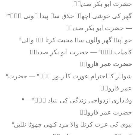
حضرت ابو بکر صدیقؓ
“گھر کی خوشی اچھے اخلاق سے پیدا ہوتی ہے۔”
— حضرت ابو بکر صدیقؓ
“جو اپنے گھر والوں سے محبت کرتا ہے وہی
کامیاب ہے۔” — حضرت ابو بکر صدیقؓ
حضرت عمر فاروقؓ
“شوہر کا احترام عورت کا زیور ہے۔” — حضرت
عمر فاروقؓ
“وفاداری ازدواجی زندگی کی بنیاد ہے۔” —
حضرت عمر فاروقؓ
“بیوی کی عزت کرنے والا مرد کبھی چھوٹا نہیں