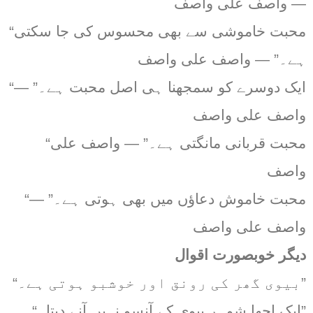
— واصف علی واصف
“محبت خاموشی سے بھی محسوس کی جا سکتی
ہے۔” — واصف علی واصف
“ایک دوسرے کو سمجھنا ہی اصل محبت ہے۔” —
واصف علی واصف
“محبت قربانی مانگتی ہے۔” — واصف علی
واصف
“محبت خاموش دعاؤں میں بھی ہوتی ہے۔” —
واصف علی واصف
دیگر خوبصورت اقوال
“بیوی گھر کی رونق اور خوشبو ہوتی ہے۔”
“ایک اچھا شوہر بیوی کے آنسو نہیں آنے دیتا۔”