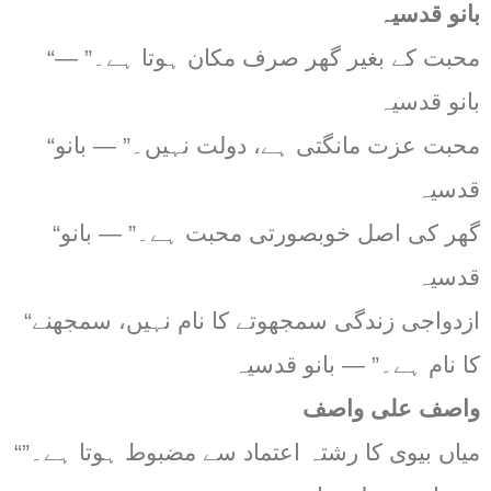
بانو قدسیہ
“محبت کے بغیر گھر صرف مکان ہوتا ہے۔” —
بانو قدسیہ
“محبت عزت مانگتی ہے، دولت نہیں۔” — بانو
قدسیہ
“گھر کی اصل خوبصورتی محبت ہے۔” — بانو
قدسیہ
“ازدواجی زندگی سمجھوتے کا نام نہیں، سمجھنے
کا نام ہے۔” — بانو قدسیہ
واصف علی واصف
“میاں بیوی کا رشتہ اعتماد سے مضبوط ہوتا ہے۔”