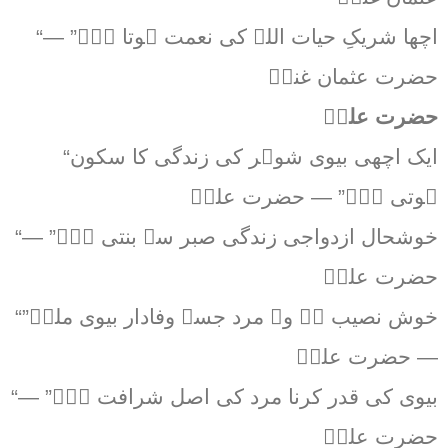
“اچھا شریکِ حیات اللہ کی نعمت ہوتا ہے۔” —
حضرت عثمان غنیؓ
حضرت علیؓ
“ایک اچھی بیوی شوہر کی زندگی کا سکون
ہوتی ہے۔” — حضرت علیؓ
“خوشحال ازدواجی زندگی صبر سے بنتی ہے۔” —
حضرت علیؓ
“خوش نصیب ہے وہ مرد جسے وفادار بیوی ملے۔”
— حضرت علیؓ
“بیوی کی قدر کرنا مرد کی اصل شرافت ہے۔” —
حضرت علیؓ