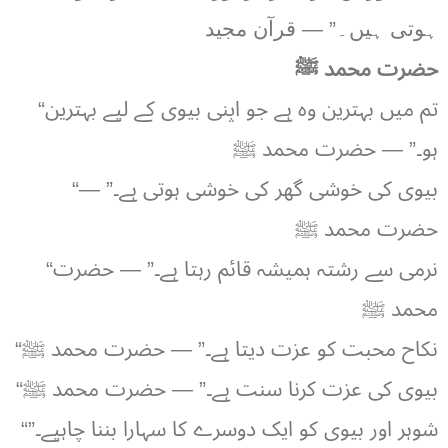
ہوتی ہیں۔” — قرآن مجید
حضرت محمد ﷺ
“تم میں بہترین وہ ہے جو اپنی بیوی کے لیے بہترین
ہو۔” — حضرت محمد ﷺ
“بیوی کی خوشی گھر کی خوشی ہوتی ہے۔” —
حضرت محمد ﷺ
“نرمی سے رشتہ ہمیشہ قائم رہتا ہے۔” — حضرت
محمد ﷺ
“نکاح محبت کو عزت دیتا ہے۔” — حضرت محمد ﷺ
“بیوی کی عزت کرنا سنت ہے۔” — حضرت محمد ﷺ
“شوہر اور بیوی کو ایک دوسرے کا سہارا بننا چاہیے۔”