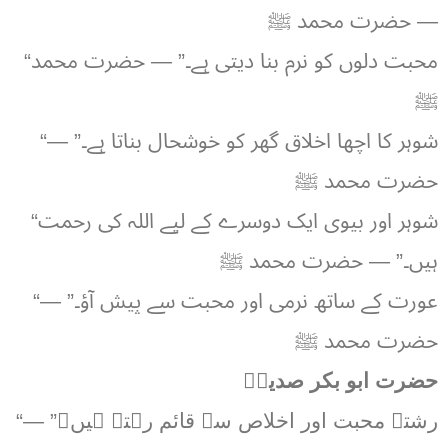
— حضرت محمد ﷺ
“محبت دلوں کو نرم بنا دیتی ہے۔” — حضرت محمد
ﷺ
“شوہر کا اچھا اخلاق گھر کو خوشحال بناتا ہے۔” —
حضرت محمد ﷺ
“شوہر اور بیوی ایک دوسرے کے لیے اللہ کی رحمت
ہیں۔” — حضرت محمد ﷺ
“عورت کے ساتھ نرمی اور محبت سے پیش آؤ۔” —
حضرت محمد ﷺ
حضرت ابو بکر صدیقؓ
“رشتے محبت اور اخلاص سے قائم رہتے ہیں۔” —