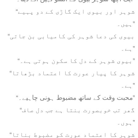
“شوہر اور بیوی ایک گاڑی کے دو پہیے
ہیں۔”
“بیوی کی دعا شوہر کی کامیابی بن جاتی
ہے۔”
“بیوی شوہر کے دل کا سکون ہوتی ہے۔”
“شوہر کا پیار عورت کا اعتماد بڑھاتا
ہے۔”
“محبت وقت کے ساتھ مضبوط ہونی چاہیے۔”
“گھر تب خوبصورت بنتا ہے جب دل صاف
ہوں۔”
“شوہر کا اعتماد عورت کو مضبوط بناتا