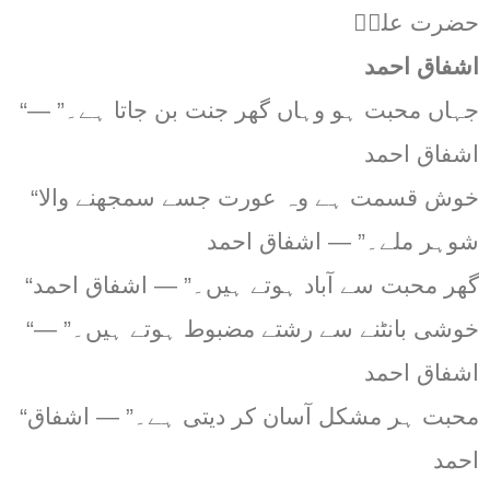
حضرت علیؓ
اشفاق احمد
“جہاں محبت ہو وہاں گھر جنت بن جاتا ہے۔” —
اشفاق احمد
“خوش قسمت ہے وہ عورت جسے سمجھنے والا
شوہر ملے۔” — اشفاق احمد
“گھر محبت سے آباد ہوتے ہیں۔” — اشفاق احمد
“خوشی بانٹنے سے رشتے مضبوط ہوتے ہیں۔” —
اشفاق احمد
“محبت ہر مشکل آسان کر دیتی ہے۔” — اشفاق
احمد