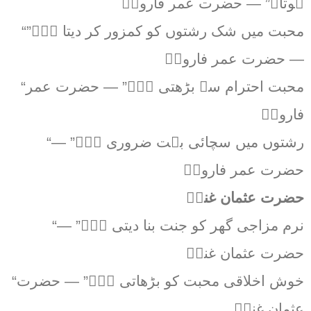
ہوتا۔” — حضرت عمر فاروقؓ
“محبت میں شک رشتوں کو کمزور کر دیتا ہے۔”
— حضرت عمر فاروقؓ
“محبت احترام سے بڑھتی ہے۔” — حضرت عمر
فاروقؓ
“رشتوں میں سچائی بہت ضروری ہے۔” —
حضرت عمر فاروقؓ
حضرت عثمان غنیؓ
“نرم مزاجی گھر کو جنت بنا دیتی ہے۔” —
حضرت عثمان غنیؓ
“خوش اخلاقی محبت کو بڑھاتی ہے۔” — حضرت
عثمان غنیؓ