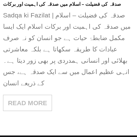
صدقہ کی فضیلت – اسلام میں صدقہ کی اہمیت اور برکات
Sadqa ki Fazilat | صدقہ کی فضیلت – اسلام
میں صدقہ کی اہمیت اور برکات اسلام ایک ایسا
مکمل ضابطۂ حیات ہے جو انسان کو نہ صرف
عبادات کا طریقہ سکھاتا ہے بلکہ معاشرتی
بھلائی اور انسانی ہمدردی پر بھی زور دیتا ہے۔
انہی عظیم اعمال میں سے ایک صدقہ ہے، جس
کے ذریعے انسان
READ MORE