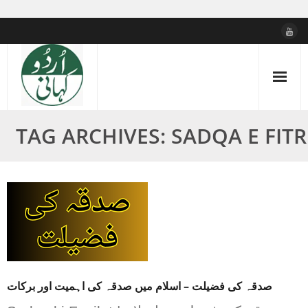
Skip
to
content
TAG ARCHIVES: SADQA E FITR
صدقہ کی فضیلت – اسلام میں صدقہ کی اہمیت اور برکات