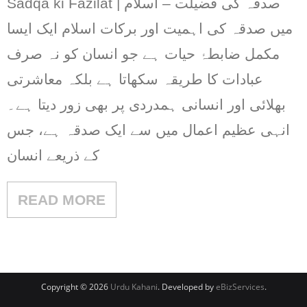
Sadqa ki Fazilat | صدقہ کی فضیلت – اسلام
میں صدقہ کی اہمیت اور برکات اسلام ایک ایسا
مکمل ضابطۂ حیات ہے جو انسان کو نہ صرف
عبادات کا طریقہ سکھاتا ہے بلکہ معاشرتی
بھلائی اور انسانی ہمدردی پر بھی زور دیتا ہے۔
انہی عظیم اعمال میں سے ایک صدقہ ہے، جس
کے ذریعے انسان
READ MORE
Copyright © 2026
Urdu Kahani
. Developed by
eBizServices
.