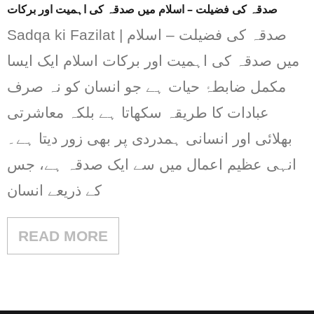
صدقہ کی فضیلت – اسلام میں صدقہ کی اہمیت اور برکات
Sadqa ki Fazilat | صدقہ کی فضیلت – اسلام
میں صدقہ کی اہمیت اور برکات اسلام ایک ایسا
مکمل ضابطۂ حیات ہے جو انسان کو نہ صرف
عبادات کا طریقہ سکھاتا ہے بلکہ معاشرتی
بھلائی اور انسانی ہمدردی پر بھی زور دیتا ہے۔
انہی عظیم اعمال میں سے ایک صدقہ ہے، جس
کے ذریعے انسان
READ MORE