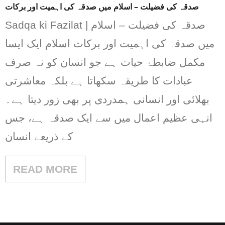
صدقہ کی فضیلت – اسلام میں صدقہ کی اہمیت اور برکات
Sadqa ki Fazilat | صدقہ کی فضیلت – اسلام
میں صدقہ کی اہمیت اور برکات اسلام ایک ایسا
مکمل ضابطۂ حیات ہے جو انسان کو نہ صرف
عبادات کا طریقہ سکھاتا ہے بلکہ معاشرتی
بھلائی اور انسانی ہمدردی پر بھی زور دیتا ہے۔
انہی عظیم اعمال میں سے ایک صدقہ ہے، جس
کے ذریعے انسان
READ MORE