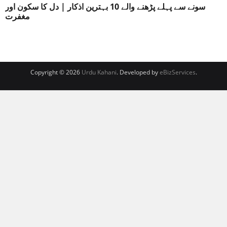
سونے سے پہلے پڑھنے والے 10 بہترین اذکار | دل کا سکون اور
مغفرت
Copyright © 2026
Urdu Kahani
. Developed by
eBizServices
.