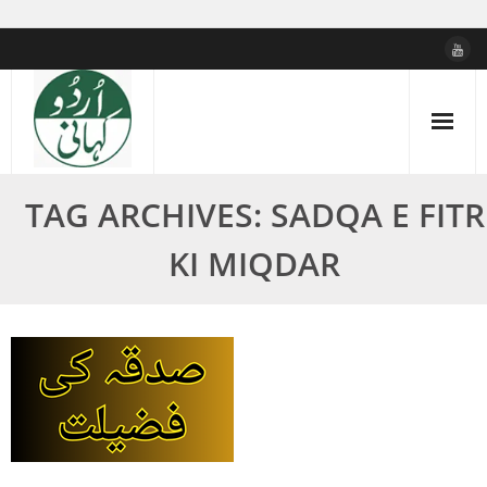
Skip
to
content
TAG ARCHIVES: SADQA E FITR
KI MIQDAR