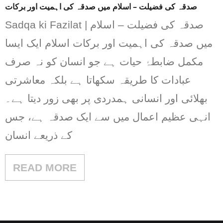
صدقہ کی فضیلت – اسلام میں صدقہ کی اہمیت اور برکات
Sadqa ki Fazilat | صدقہ کی فضیلت – اسلام
میں صدقہ کی اہمیت اور برکات اسلام ایک ایسا
مکمل ضابطۂ حیات ہے جو انسان کو نہ صرف
عبادات کا طریقہ سکھاتا ہے بلکہ معاشرتی
بھلائی اور انسانی ہمدردی پر بھی زور دیتا ہے۔
انہی عظیم اعمال میں سے ایک صدقہ ہے، جس
کے ذریعے انسان
READ MORE