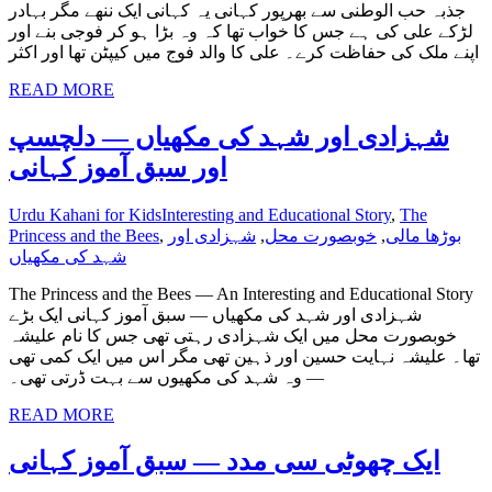
جذبہ حب الوطنی سے بھرپور کہانی یہ کہانی ایک ننھے مگر بہادر
لڑکے علی کی ہے جس کا خواب تھا کہ وہ بڑا ہو کر فوجی بنے اور
اپنے ملک کی حفاظت کرے۔ علی کا والد فوج میں کیپٹن تھا اور اکثر
READ MORE
شہزادی اور شہد کی مکھیاں — دلچسپ
اور سبق آموز کہانی
Urdu Kahani for Kids
Interesting and Educational Story
,
The
بوڑھا مالی
,
خوبصورت محل
,
شہزادی اور
,
Princess and the Bees
شہد کی مکھیاں
The Princess and the Bees — An Interesting and Educational Story
شہزادی اور شہد کی مکھیاں — سبق آموز کہانی ایک بڑے
خوبصورت محل میں ایک شہزادی رہتی تھی جس کا نام علیشہ
تھا۔ علیشہ نہایت حسین اور ذہین تھی مگر اس میں ایک کمی تھی
— وہ شہد کی مکھیوں سے بہت ڈرتی تھی۔
READ MORE
ایک چھوٹی سی مدد — سبق آموز کہانی