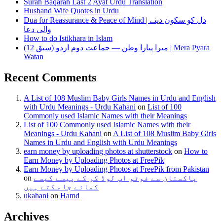
Surah Baqarah Last 2 Ayat Urdu Translation
Husband Wife Quotes in Urdu
Dua for Reassurance & Peace of Mind | دل کو سکون دینے
والی دعا
How to do Istikhara in Islam
میرا پیارا وطن — جماعت دوم اردو (سبق 12) | Mera Pyara
Watan
Recent Comments
A List of 108 Muslim Baby Girls Names in Urdu and English
with Urdu Meanings - Urdu Kahani
on
List of 100
Commonly used Islamic Names with their Meanings
List of 100 Commonly used Islamic Names with their
Meanings - Urdu Kahani
on
A List of 108 Muslim Baby Girls
Names in Urdu and English with Urdu Meanings
earn money by uploading photos at shutterstock
on
How to
Earn Money by Uploading Photos at FreePik
Earn Money by Uploading Photos at FreePik from Pakistan
پاکستان سے فوٹو اپ لوڈ کر کے پیسے کیسے
on
کمائے جا سکتے ہیں
ukahani
on
Hamd
Archives