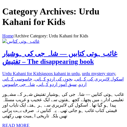
Category Archives: Urdu
Kahani for Kids
Home
/
Archive Category:
Urdu Kahani for Kids
غائب ہوتی کتابیں — شاہ جی کی ہوشیار
تفتیش – The disappearing book
Urdu Kahani for Kids
jasoos kahani in urdu
,
urdu mystery story
,
اسکول لائبریری کی کہانی
,
بچوں کی اردو کہانی
,
جاسوسی کہانی
اردو
,
سبق آموز اردو کہانی
,
شاہ جی جاسوس
غائب ہوتی کتابیں — شاہ جی کی ہوشیار تفتیش شہر کے مشہور
تعلیمی ادارے میں پچھلے کچھ ہفتوں سے ایک عجیب و غریب مسئلہ
پیدا ہو گیا تھا۔ اسکول کی لائبریری سے ہر ہفتے ایک نایاب اور
قیمتی کتاب غائب ہو جاتی تھی۔ یہ کتابیں نہ صرف بہت پرانی
تھیں بلکہ تاریخی اہمیت بھی رکھتی
READ MORE