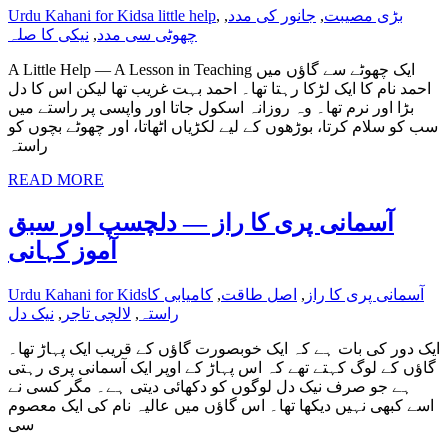
بڑی مصیبت
,
جانور کی مدد
,
,
a little help
Urdu Kahani for Kids
چھوٹی سی مدد
,
نیکی کا صلہ
A Little Help — A Lesson in Teaching ایک چھوٹے سے گاؤں میں
احمد نام کا ایک لڑکا رہتا تھا۔ احمد بہت غریب تھا لیکن اس کا دل
بڑا اور نرم تھا۔ وہ روزانہ اسکول جاتا اور واپسی پر راستے میں
سب کو سلام کرتا، بوڑھوں کے لیے لکڑیاں اٹھاتا، اور چھوٹے بچوں کو
راستہ
READ MORE
آسمانی پری کا راز — دلچسپ اور سبق
آموز کہانی
آسمانی پری کا راز
,
اصل طاقت
,
کامیابی کا
Urdu Kahani for Kids
راستہ
,
لالچی تاجر
,
نیک دل
ایک دور کی بات ہے کہ ایک خوبصورت گاؤں کے قریب ایک پہاڑ تھا۔
گاؤں کے لوگ کہتے تھے کہ اس پہاڑ کے اوپر ایک آسمانی پری رہتی
ہے جو صرف نیک دل لوگوں کو دکھائی دیتی ہے۔ مگر کسی نے
اسے کبھی نہیں دیکھا تھا۔ اس گاؤں میں عالیہ نام کی ایک معصوم
سی