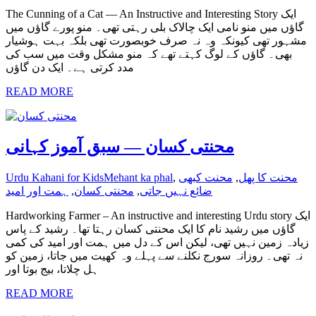
The Cunning of a Cat — An Instructive and Interesting Story ایک
گاؤں میں منو نامی ایک چالاک بلی رہتی تھی۔ منو پورے گاؤں میں
مشہور تھی کیونکہ وہ نہ صرف خوبصورت تھی بلکہ بہت ہوشیار
بھی۔ گاؤں کے لوگ کہتے تھے کہ منو مشکل وقت میں سب کی
مدد کرتی ہے۔ ایک دن گاؤں
READ MORE
محنتی کسان — سبق آموز کہانی
محنت کا پھل
,
محنت کبھی
,
Mehant ka phal
Urdu Kahani for Kids
ضائع نہیں جاتی
,
محنتی کسان
,
ہمت اور امید
Hardworking Farmer – An instructive and interesting Urdu story ایک
گاؤں میں رشید نام کا ایک محنتی کسان رہتا تھا۔ رشید کے پاس
زیادہ زمین نہیں تھی، لیکن اس کے دل میں ہمت اور امید کی کمی
نہ تھی۔ روزانہ سورج نکلنے سے پہلے وہ کھیت میں جاتا، زمین کو
ہل چلاتا، بیج بوتا اور
READ MORE