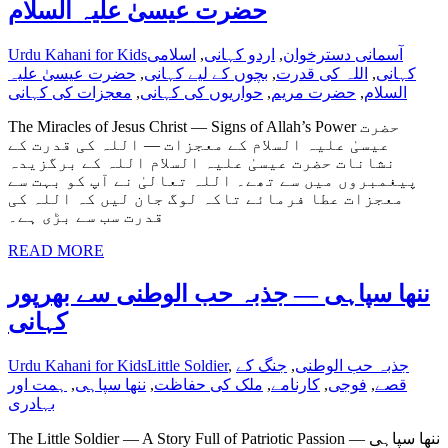
حضرت عیسیٰ علیہ السلام
آسمانی دسترخوان
,
اردو کہانی
,
اسلامی
Urdu Kahani for Kids
کہانی
,
اللہ کی قدرت
,
بچوں کے لیے کہانی
,
حضرت عیسیٰ علیہ
السلام
,
حضرت مریم
,
حواریوں کی کہانی
,
معجزات کی کہانی
The Miracles of Jesus Christ — Signs of Allah’s Power حضرت
عیسیٰ علیہ السلام کے معجزات — اللہ کی قدرت کے
نشانات حضرت عیسیٰ علیہ السلام اللہ کے برگزیدہ
پیغمبروں میں سے تھے۔ اللہ تعالیٰ نے آپ کو بہت سے
معجزات عطا فرمائے تاکہ لوگ جان لیں کہ اللہ کی
قدرت سب سے بڑی ہے۔
READ MORE
ننھا سپاہی — جذبہ حب الوطنی سے بھرپور
کہانی
جذبہ حب الوطنی
,
جنگ کے
,
Little Soldier
Urdu Kahani for Kids
قصے
,
فوجی
,
کارنامے
,
ملک کی حفاظت
,
ننھا سپاہی
,
ہمت اور
بہادری
The Little Soldier — A Story Full of Patriotic Passion ننھا سپاہی —