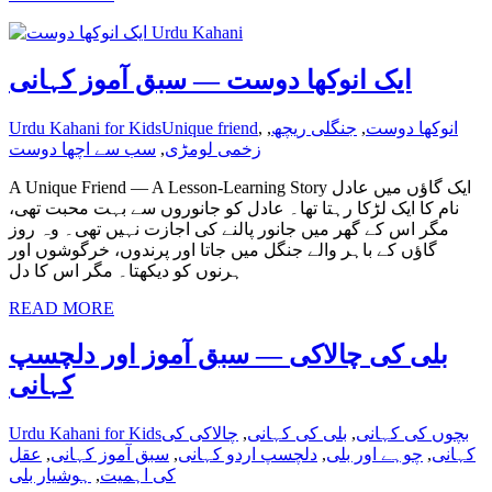
ایک انوکھا دوست — سبق آموز کہانی
انوکھا دوست
,
جنگلی ریچھ
,
,
Unique friend
Urdu Kahani for Kids
زخمی لومڑی
,
سب سے اچھا دوست
A Unique Friend — A Lesson-Learning Story ایک گاؤں میں عادل
نام کا ایک لڑکا رہتا تھا۔ عادل کو جانوروں سے بہت محبت تھی،
مگر اس کے گھر میں جانور پالنے کی اجازت نہیں تھی۔ وہ روز
گاؤں کے باہر والے جنگل میں جاتا اور پرندوں، خرگوشوں اور
ہرنوں کو دیکھتا۔ مگر اس کا دل
READ MORE
بلی کی چالاکی — سبق آموز اور دلچسپ
کہانی
بچوں کی کہانی
,
بلی کی کہانی
,
چالاکی کی
Urdu Kahani for Kids
کہانی
,
چوہے اور بلی
,
دلچسپ اردو کہانی
,
سبق آموز کہانی
,
عقل
کی اہمیت
,
ہوشیار بلی