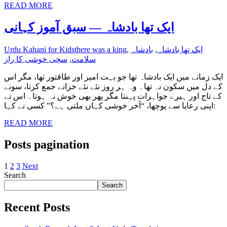
READ MORE
ایک تھا بادشاہ — سبق آموز کہانی
ایک تھا بادشاہ
,
بادشاہ
,
there was a king
Urdu Kahani for Kids
سلامت
,
سچی خوشی کا راز
ایک زمانے میں ایک بادشاہ تھا جو بہت امیر اور طاقتور تھا، مگر اس
کے دل میں سکون نہ تھا۔ وہ ہر روز نئے نئے خزانے جمع کرتا، سونے
کے تاج اور ہیرے جواہرات پہنتا مگر پھر بھی خوش نہ ہوتا۔ اس نے
اپنی رعایا سے پوچھا، “آخر خوشی کہاں ملتی ہے؟” کسی نے کہا:
READ MORE
Posts pagination
1
2
3
Next
Search
Search
Recent Posts