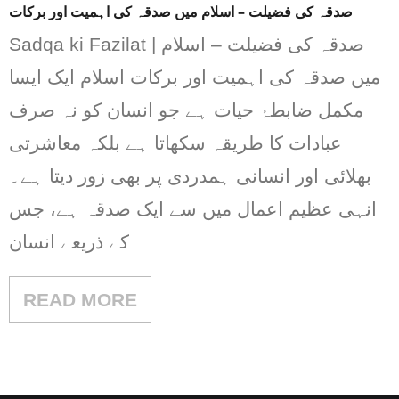
صدقہ کی فضیلت – اسلام میں صدقہ کی اہمیت اور برکات
Sadqa ki Fazilat | صدقہ کی فضیلت – اسلام
میں صدقہ کی اہمیت اور برکات اسلام ایک ایسا
مکمل ضابطۂ حیات ہے جو انسان کو نہ صرف
عبادات کا طریقہ سکھاتا ہے بلکہ معاشرتی
بھلائی اور انسانی ہمدردی پر بھی زور دیتا ہے۔
انہی عظیم اعمال میں سے ایک صدقہ ہے، جس
کے ذریعے انسان
READ MORE