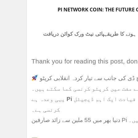
PI NETWORK COIN: THE FUTURE 
ہونے کا طریقہپائی نیٹ ورک کوائن دریافت
Thank you for reading this post, don'
ے مفت میں کرپٹو کرنسی کما سکتے ہیں۔
 قیادت ایک اہم ڈیجیٹل
یہی وعدہ ہے
کرنسی ہے۔
چکے ہیں۔