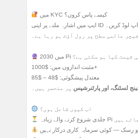
میں KYC کیسے پاس کروں؟
ایپ میں اشارہ ملنے پر اپنی ID اپ لوڈ کریں۔
یچر عالمی سطح پر رول آؤٹ ہو رہا ہے۔
20 میں Pi کی قیمت کیا ہو سکتی ہے؟
مثبت اندازوں میں: $1000+
معتدل پیشگوئی: $48 – $85
ینج لسٹنگ، اور پارٹنرشپس
پر منحصر ہیں۔
اب کیوں شامل ہوں؟
روع کرنے والے زیادہ Pi کماتے ہیں
و رسک — کوئی سرمایہ کاری درکار نہیں