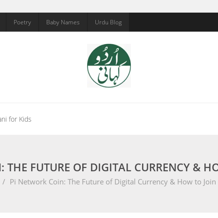
Poetry
Baby Names
Urdu Blog
ni for Kids
: THE FUTURE OF DIGITAL CURRENCY & H
/
Pi Network Coin: The Future of Digital Currency & How to Join