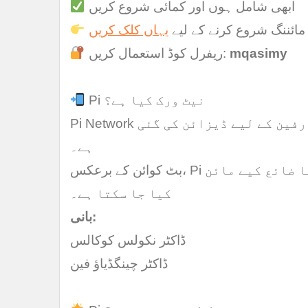
ابھی شامل ہوں اور کمائی شروع کریں
مائننگ شروع کرنے کے لیے
یہاں کلک کریں
mqasimy
ریفرل کوڈ استعمال کریں:
Pi نیٹ ورک کیا ہے؟
Pi Network ایک وکندریقرت کرپٹو کرنسی ہے جو روزمرہ کے صارفین کے لیے ڈیزائن کی گئی
ہے۔
بٹ کوائن کے برعکس، Pi کو آپ کے اسمارٹ فون پر بغیر بیٹری خرچ یا ڈیٹا ضائع کیے مائن
کیا جا سکتا ہے۔
بانی:
ڈاکٹر نکولس کوکالس
ڈاکٹر چینگڈیاؤ فین