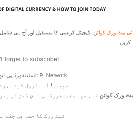
OF DIGITAL CURRENCY & HOW TO JOIN TODAY
ئی نیٹ ورک کوائن
: ڈیجیٹل کرنسی کا مستقبل اور آج ہی شامل 
ں—
t forget to subscribe!
اسٹینفورڈ پی ایچ ڈی کی جانب سے تیار کردہ انقلابی کرپٹو: Pi Network
سوچیں! آپ سکرول کرتے ہوئ
P نیٹ ورک کوائن
کا، جو اسٹینفورڈ پی ایچ ڈیز کی زیر
دنیا بھر میں 55 ملین سے زائد صارفین Pi نیٹ ورک کا حصہ بن 