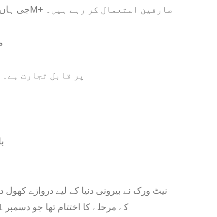
جی ہاں! اسٹینفورڈ ماہرین نے تیار کیا ہے اور اسے 55M+ صارفین استعمال کر رہے ہیں۔
م
جی ہاں! Pi Coin اب OKX، MEXC، Gate.io پر قابل تجارت ہے۔
ب
20 فروری 2025 کو صبح 8 بجے UTC، Pi نیٹ ورک نے بیرونی دنیا کے لیے دروازے کھو
یہ “Enclosed Mainnet” کے مرحلے کا اختتام تھا جو دسمبر 2021 سے جاری تھا۔