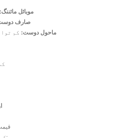
موبائل مائننگ:
صارف دوست
ماحول دوست:
کم توان
صارفین
YC
Pi Coin 
Pi Coin کی قیمت کا انحصار درج ذیل پر ہے: