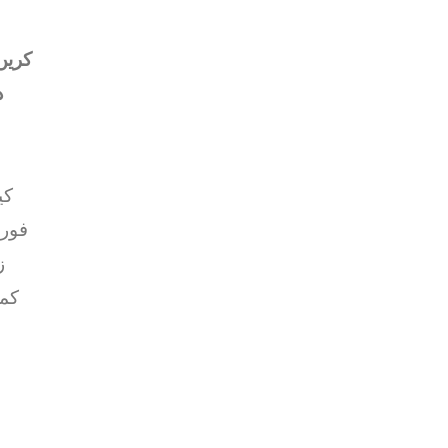
روزانہ Mine کر
د
ریف
فور
ز
خصوصی