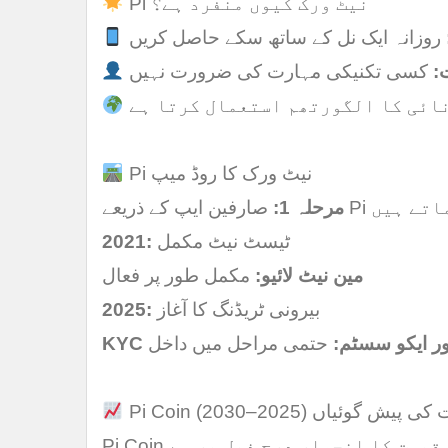
Pi نیٹ ورک کیوں منفرد ہے؟
روزانہ ایک نل کے ساتھ سکے حاصل کریں
:
کسی تکنیکی مہارت کی ضرورت نہیں
ائی کا الگورتھم استعمال کرتا ہے
Pi نیٹ ورک کا روڈ میپ
 ایپ کے ذریعے Pi کماتے ہیں
مرحلہ 1:
ٹیسٹ نیٹ مکمل
2021:
مین نیٹ لائیو:
مکمل طور پر فعال
بیرونی ٹریڈنگ کا آغاز
2025:
K اور ایکو سسٹم:
حتمی مراحل میں داخل
قیمت کی پیش گوئیاں (2025–2030)