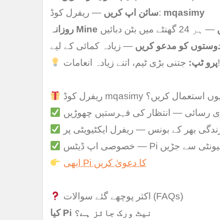
mqasimy
— ریفرل کوڈ:
سائن اپ کریں
یں
— ہر 24 گھنٹے میں بٹن دبائیں
وستوں کو مدعو کریں
— زیادہ کمائی کے لیے
جتنی بڑی ٹیم، اتنے زیادہ انعامات!
پرو ٹپ:
رل کوڈ mqasimy کیوں استعمال کریں؟
ی رسائی — انتظار کی فہرستیں چھوڑیں
ندگی بھر کے بونس — ریفرل ایکٹیویٹی پر
 اپ ڈیٹس — Pi کمیونٹی سے جڑیں
ابھی Pi کا دعویٰ کریں
اکثر پوچھے گئے سوالات (FAQs)
کیا Pi نیٹ ورک جائز ہے؟