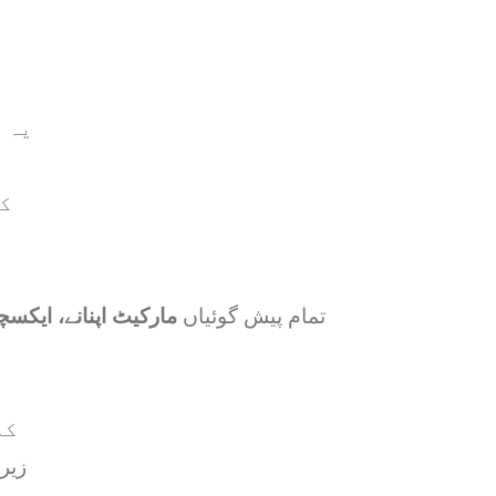
یہ ف
30
تمام پیش گوئیاں
مارکیٹ اپنانے، ایکسچ
جلدی ش
زیر