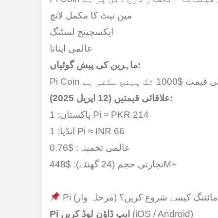
مین نیٹ کا مکمل لانچ
ایکسچینج لسٹنگ
عالمی اپنانا
ماہرین کی پیش گوئیاں:
علاقائی قیمتیں (12 اپریل 2025):
پاکستان: 1 Pi ≈ PKR 214
انڈیا: 1 Pi ≈ INR 66
عالمی تخمینہ: $0.76
تجارتی حجم (24 گھنٹے): $448M+
Pi مائننگ کیسے شروع کریں؟ (مرحلہ وار)
(iOS / Android)
Pi ایپ ڈاؤن لوڈ کریں