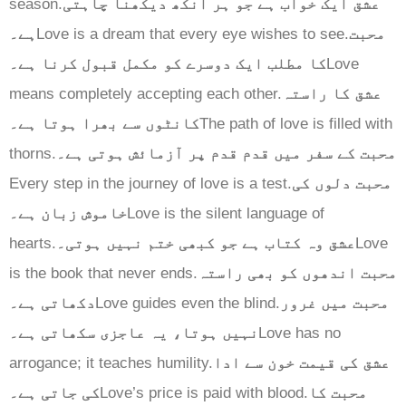
season.
عشق ایک خواب ہے جو ہر آنکھ دیکھنا چاہتی
ہے۔
Love is a dream that every eye wishes to see.
محبت
کا مطلب ایک دوسرے کو مکمل قبول کرنا ہے۔
Love
means completely accepting each other.
عشق کا راستہ
کانٹوں سے بھرا ہوتا ہے۔
The path of love is filled with
thorns.
محبت کے سفر میں قدم قدم پر آزمائش ہوتی ہے۔
Every step in the journey of love is a test.
محبت دلوں کی
خاموش زبان ہے۔
Love is the silent language of
hearts.
عشق وہ کتاب ہے جو کبھی ختم نہیں ہوتی۔
Love
is the book that never ends.
محبت اندھوں کو بھی راستہ
دکھاتی ہے۔
Love guides even the blind.
محبت میں غرور
نہیں ہوتا، یہ عاجزی سکھاتی ہے۔
Love has no
arrogance; it teaches humility.
عشق کی قیمت خون سے ادا
کی جاتی ہے۔
Love’s price is paid with blood.
محبت کا