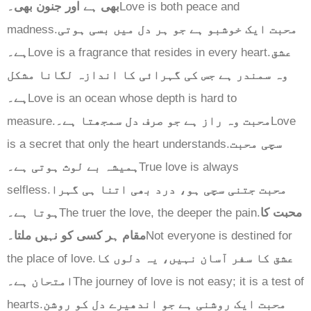
بھی ہے اور جنون بھی۔
Love is both peace and
madness.
محبت ایک خوشبو ہے جو ہر دل میں بسی ہوتی
ہے۔
Love is a fragrance that resides in every heart.
عشق
وہ سمندر ہے جس کی گہرائی کا اندازہ لگانا مشکل
ہے۔
Love is an ocean whose depth is hard to
measure.
محبت وہ راز ہے جو صرف دل سمجھتا ہے۔
Love
is a secret that only the heart understands.
سچی محبت
ہمیشہ بے لوث ہوتی ہے۔
True love is always
selfless.
محبت جتنی سچی ہو، درد بھی اتنا ہی گہرا
ہوتا ہے۔
The truer the love, the deeper the pain.
محبت کا
مقام ہر کسی کو نہیں ملتا۔
Not everyone is destined for
the place of love.
عشق کا سفر آسان نہیں، یہ دلوں کا
امتحان ہے۔
The journey of love is not easy; it is a test of
hearts.
محبت ایک روشنی ہے جو اندھیرے دل کو روشن