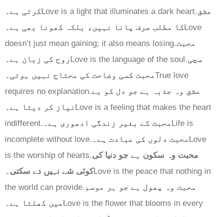
کرتی ہے۔
Love is a light that illuminates a dark heart.
عشق
کا مطلب صرف پانا نہیں، بلکہ کھونا بھی ہے۔
Love
doesn’t just mean gaining; it also means losing.
محبت
روح کی زبان ہے۔
Love is the language of the soul.
سچی
محبت کسی وضاحت کی محتاج نہیں ہوتی۔
True love
requires no explanation.
عشق وہ جذبہ ہے جو دل کو بے
نیاز کر دیتا ہے۔
Love is a feeling that makes the heart
indifferent.
محبت کے بغیر زندگی ادھوری ہے۔
Life is
incomplete without love.
محبت دلوں کی عبادت ہے۔
Love
is the worship of hearts.
محبت وہ سکون ہے جو دنیا کی
کوئی شے نہیں دے سکتی۔
Love is the peace that nothing in
the world can provide.
محبت وہ پھول ہے جو ہر موسم
میں کھلتا ہے۔
Love is the flower that blooms in every