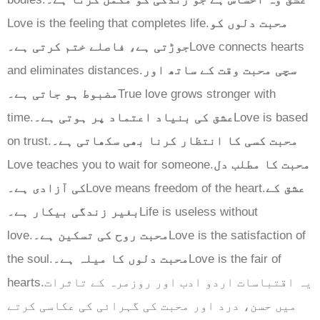
Love is the feeling that completes life.
محبت دلوں کو
جوڑتی ہے، فاصلے ختم کرتی ہے۔
Love connects hearts
and eliminates distances.
سچی محبت وقت کے ساتھ اور
مضبوط ہو جاتی ہے۔
True love grows stronger with
time.
عشق کی بنیاد اعتماد پر ہوتی ہے۔
Love is based
on trust.
محبت کسی کا انتظار کرنا بھی سکھاتی ہے۔
Love teaches you to wait for someone.
محبت کا مطلب دل
کی آزادی ہے۔
Love means freedom of the heart.
عشق کے
بغیر زندگی بیکار ہے۔
Life is useless without
love.
محبت روح کی تسکین ہے۔
Love is the satisfaction of
the soul.
محبت دلوں کا میلہ ہے۔
Love is the fair of
hearts.یہ اقتباسات اردو ادب اور روزمرہ کے تاثرات
میں حسن، درد اور محبت کی گہرائی کی عکاسی کرتے