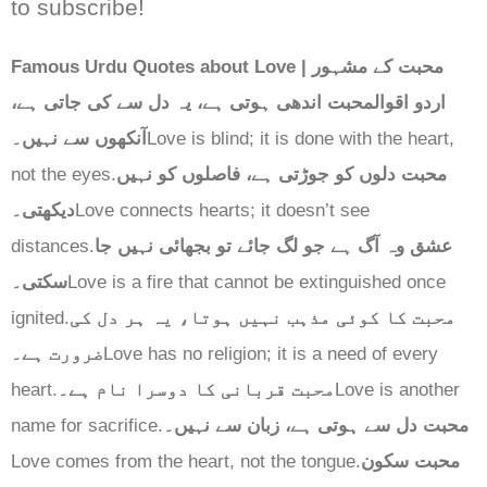
to subscribe!
Famous Urdu Quotes about Love | محبت کے مشہور
اردو اقوالمحبت اندھی ہوتی ہے، یہ دل سے کی جاتی ہے،
آنکھوں سے نہیں۔
Love is blind; it is done with the heart,
not the eyes.
محبت دلوں کو جوڑتی ہے، فاصلوں کو نہیں
دیکھتی۔
Love connects hearts; it doesn’t see
distances.
عشق وہ آگ ہے جو لگ جائے تو بجھائی نہیں جا
سکتی۔
Love is a fire that cannot be extinguished once
ignited.
محبت کا کوئی مذہب نہیں ہوتا، یہ ہر دل کی
ضرورت ہے۔
Love has no religion; it is a need of every
heart.
محبت قربانی کا دوسرا نام ہے۔
Love is another
name for sacrifice.
محبت دل سے ہوتی ہے، زبان سے نہیں۔
Love comes from the heart, not the tongue.
محبت سکون