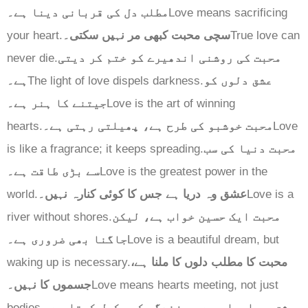
مطلب دل کی قربانی دینا ہے۔
Love means sacrificing
your heart.
سچی محبت کبھی مر نہیں سکتی۔
True love can
never die.
محبت کی روشنی اندھیرے کو ختم کر دیتی
ہے۔
The light of love dispels darkness.
عشق دلوں کو
جیتنے کا ہنر ہے۔
Love is the art of winning
hearts.
محبت خوشبو کی طرح ہے، پھیلتی رہتی ہے۔
Love
is like a fragrance; it keeps spreading.
محبت دنیا کی سب
سے بڑی طاقت ہے۔
Love is the greatest power in the
world.
عشق وہ دریا ہے جس کا کوئی کنارہ نہیں۔
Love is a
river without shores.
محبت ایک حسین خواب ہے، لیکن
جاگنا بھی ضروری ہے۔
Love is a beautiful dream, but
waking up is necessary.
محبت کا مطلب دلوں کا ملنا ہے،
جسموں کا نہیں۔
Love means hearts meeting, not just
bodies.
عشق وہ احساس ہے جو زندگی کو مکمل کرتا ہے۔