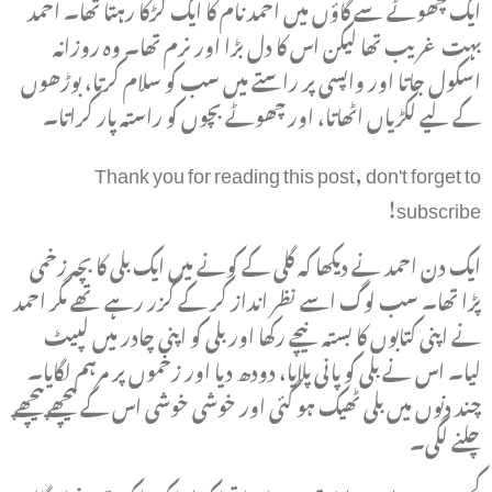
ایک چھوٹے سے گاؤں میں احمد نام کا ایک لڑکا رہتا تھا۔ احمد
بہت غریب تھا لیکن اس کا دل بڑا اور نرم تھا۔ وہ روزانہ
اسکول جاتا اور واپسی پر راستے میں سب کو سلام کرتا، بوڑھوں
کے لیے لکڑیاں اٹھاتا، اور چھوٹے بچوں کو راستہ پار کراتا۔
Thank you for reading this post, don't forget to
subscribe!
ایک دن احمد نے دیکھا کہ گلی کے کونے میں ایک بلی کا بچہ زخمی
پڑا تھا۔ سب لوگ اسے نظر انداز کر کے گزر رہے تھے مگر احمد
نے اپنی کتابوں کا بستہ نیچے رکھا اور بلی کو اپنی چادر میں لپیٹ
لیا۔ اس نے بلی کو پانی پلایا، دودھ دیا اور زخموں پر مرہم لگایا۔
چند دنوں میں بلی ٹھیک ہو گئی اور خوشی خوشی اس کے پیچھے پیچھے
چلنے لگی۔