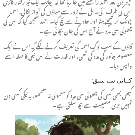
کچھ دن بعد احمد راستے میں جا رہا تھا کہ اچانک ایک تیز رفتار گاڑی
اس کی طرف آئی۔ بلی نے زور سے میاؤں کی آواز نکالی، احمد
چونک کر پیچھے ہٹا اور حادثے سے بچ گیا۔ احمد سمجھ گیا کہ اس کی
چھوٹی سی مدد نے آج اس کی جان بچائی ہے۔
گاؤں کے سب لوگ احمد کی تعریف کرنے لگے کہ اس نے ایک
معصوم جانور کی مدد کی تھی، اور قدرت نے اس نیکی کا صلہ اسے
واپس دیا۔
کہانی سے سبق:
کبھی بھی کسی کی چھوٹی سی مدد کو معمولی نہ سمجھو، یہ نیکی کسی دن
تمہیں بڑی مصیبت سے بچا سکتی ہے۔