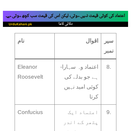
سیر
اقوال
نام
نمبر
8.
-اعتماد وہ سہارا
Eleanor
ہے جو بدلے کی
Roosevelt
کوئی امید نہیں
کرتا
9.
اعتماد ایک
Confucius
پتھر کے اندر