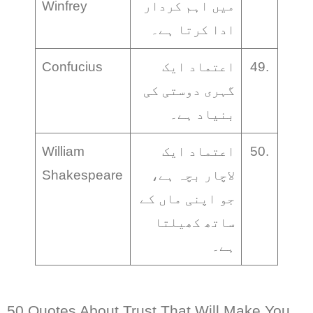
میں اہم کردار
Winfrey
ادا کرتا ہے۔
49.
اعتماد ایک
Confucius
گہری دوستی کی
بنیاد ہے۔
50.
اعتماد ایک
William
لاچار بچہ ہے،
Shakespeare
جو اپنی ماں کے
ساتھ کھیلتا
ہے۔
50 Quotes About Trust That Will Make You