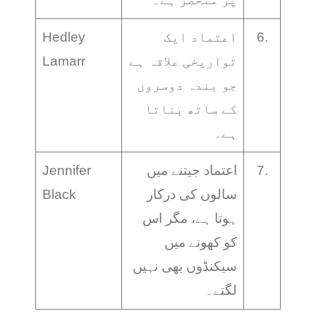
6.
اعتماد ایک
Hedley
تواریخی علاقہ ہے
Lamarr
جو بندہ دوسروں
کے ساتھ بناتا
ہے۔
7.
اعتماد جیتنے میں
Jennifer
سالوں کی درکار
Black
ہوتا ہے، مگر اس
کو کھونے میں
سیکنڈوں بھی نہیں
لگتے۔