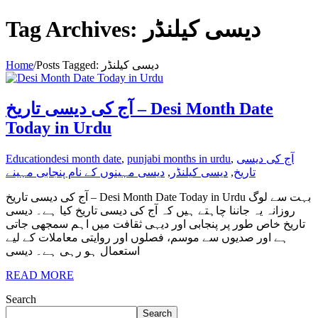
Tag Archives: دیسی کیلنڈر
Home
/
Posts Tagged:
دیسی کیلنڈر
آج کی دیسی تاریخ – Desi Month Date
Today in Urdu
Education
desi month date
,
punjabi months in urdu
,
آج کی دیسی
دیسی مہینوں کے نام پنجابی مہینے
,
دیسی کیلنڈر
,
تاریخ
آج کی دیسی تاریخ – Desi Month Date Today in Urdu بہت سے لوگ
روزانہ یہ جاننا چاہتے ہیں کہ آج کی دیسی تاریخ کیا ہے۔ دیسی
تاریخ خاص طور پر پنجابی اور دیہی ثقافت میں اہم سمجھی جاتی
ہے اور صدیوں سے موسم، فصلوں اور روایتی معاملات کے لیے
استعمال ہو رہی ہے۔ دیسی
READ MORE
Search
Search