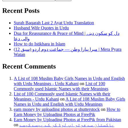
Recent Posts
Surah Baqarah Last 2 Ayat Urdu Translation
Husband Wife Quotes in Urdu
Dua for Reassurance & Peace of Mind | دل کو سکون دینے
والی دعا
How to do Istikhara in Islam
میرا پیارا وطن — جماعت دوم اردو (سبق 12) | Mera Pyara
Watan
Recent Comments
A List of 108 Muslim Baby Girls Names in Urdu and English
with Urdu Meanings - Urdu Kahani
on
List of 100
Commonly used Islamic Names with their Meanings
List of 100 Commonly used Islamic Names with their
Meanings - Urdu Kahani
on
A List of 108 Muslim Baby Girls
Names in Urdu and English with Urdu Meanings
earn money by uploading photos at shutterstock
on
How to
Earn Money by Uploading Photos at FreePik
Earn Money by Uploading Photos at FreePik from Pakistan
on
پاکستان سے فوٹو اپ لوڈ کر کے پیسے کیسے