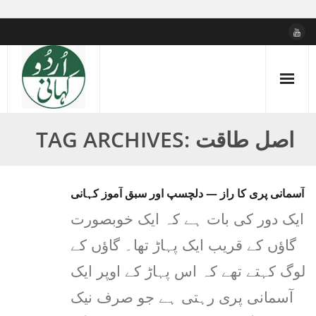
Skip
to
content
TAG ARCHIVES: اصل طاقت
آسمانی پری کا راز — دلچسپ اور سبق آموز کہانی
ایک دور کی بات ہے کہ ایک خوبصورت
گاؤں کے قریب ایک پہاڑ تھا۔ گاؤں کے
لوگ کہتے تھے کہ اس پہاڑ کے اوپر ایک
آسمانی پری رہتی ہے جو صرف نیک