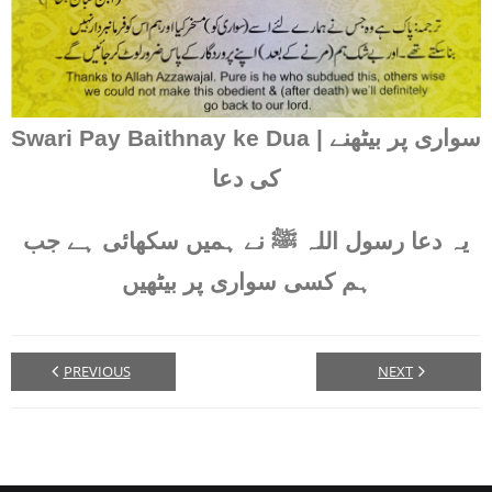
Swari Pay Baithnay ke Dua | سواری پر بیٹھنے
کی دعا
یہ دعا رسول اللہ ﷺ نے ہمیں سکھائی ہے جب
ہم کسی سواری پر بیٹھیں
PREVIOUS
NEXT