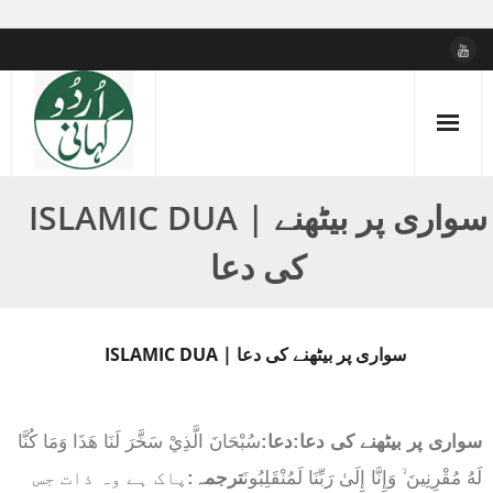
Skip
to
content
ISLAMIC DUA | سواری پر بیٹھنے
کی دعا
ISLAMIC DUA | سواری پر بیٹھنے کی دعا
سواری پر بیٹھنے کی دعا:دعا:
سُبْحَانَ الَّذِيْ سَخَّرَ لَنَا هَذَا وَمَا كُنَّا
لَهُ مُقْرِنِينَ ۙ وَإِنَّا إِلَىٰ رَبِّنَا لَمُنْقَلِبُونَ
ترجمہ:
پاک ہے وہ ذات جس