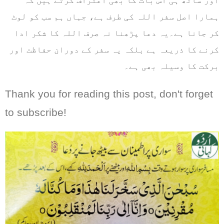
اور ساتھ ہی اس بات کا بھی اعتراف کرتے ہیں کہ
ہمارا اصل سفر اللہ کی طرف ہے، جہاں ہم سب کو لوٹ
کر جانا ہے۔یہ دعا پڑھنا نہ صرف اللہ کا شکر ادا
کرنے کا ذریعہ ہے بلکہ یہ سفر کے دوران حفاظت اور
برکت کا وسیلہ بھی ہے۔
Thank you for reading this post, don't forget
to subscribe!