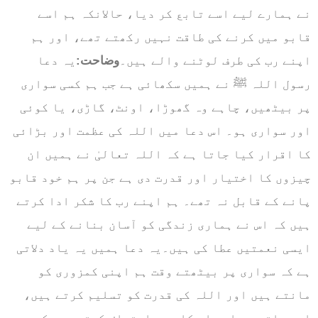
نے ہمارے لیے اسے تابع کر دیا، حالانکہ ہم اسے
قابو میں کرنے کی طاقت نہیں رکھتے تھے، اور ہم
اپنے رب کی طرف لوٹنے والے ہیں۔
وضاحت:
یہ دعا
رسول اللہ ﷺ نے ہمیں سکھائی ہے جب ہم کسی سواری
پر بیٹھیں، چاہے وہ گھوڑا، اونٹ، گاڑی، یا کوئی
اور سواری ہو۔ اس دعا میں اللہ کی عظمت اور بڑائی
کا اقرار کیا جاتا ہے کہ اللہ تعالیٰ نے ہمیں ان
چیزوں کا اختیار اور قدرت دی ہے جن پر ہم خود قابو
پانے کے قابل نہ تھے۔ ہم اپنے رب کا شکر ادا کرتے
ہیں کہ اس نے ہماری زندگی کو آسان بنانے کے لیے
ایسی نعمتیں عطا کی ہیں۔یہ دعا ہمیں یہ یاد دلاتی
ہے کہ سواری پر بیٹھتے وقت ہم اپنی کمزوری کو
مانتے ہیں اور اللہ کی قدرت کو تسلیم کرتے ہیں،