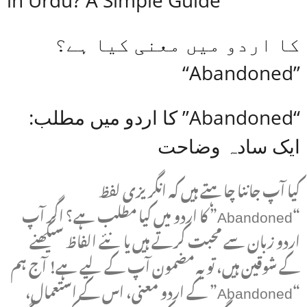
in Urdu? A Simple Guide
کا اردو میں معنی کیا ہے؟
“Abandoned”
“Abandoned” کا اردو میں مطلب:
ایک سادہ وضاحت
کیا آپ جاننا چاہتے ہیں کہ انگریزی لفظ
“Abandoned” کا اردو میں کیا مطلب ہے؟ اگر آپ
اردو زبان سے محبت کرتے ہیں یا نئے الفاظ سیکھنے
کے شوقین ہیں، تو یہ مضمون آپ کے لیے ہے! آج ہم
“Abandoned” کے اردو معنی، اس کے استعمال،