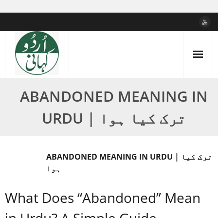
Skip
to
content
ABANDONED MEANING IN
URDU | ترک کیا ہوا
ABANDONED MEANING IN URDU | ترک کیا
ہوا
What Does “Abandoned” Mean