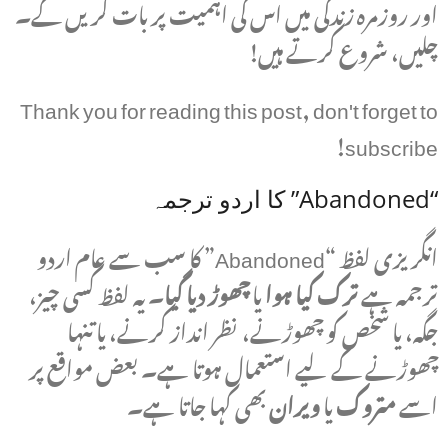
اور روزمرہ زندگی میں اس کی اہمیت پر بات کریں گے۔
چلیں، شروع کرتے ہیں!
Thank you for reading this post, don't forget to
subscribe!
“Abandoned” کا اردو ترجمہ
انگریزی لفظ “Abandoned” کا سب سے عام اردو
ترجمہ ہے
ترک کیا ہوا
یا
چھوڑ دیا گیا
۔ یہ لفظ کسی چیز،
جگہ، یا شخص کو چھوڑنے، نظر انداز کرنے، یا تنہا
چھوڑنے کے لیے استعمال ہوتا ہے۔ بعض مواقع پر
اسے
متروک
یا
ویران
بھی کہا جاتا ہے۔