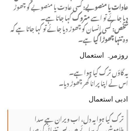
عادات یا منصوبے:
کسی عادت یا منصوبے کو چھوڑ
دیا جائے تو اسے
متروک
کہا جاتا ہے۔
شخص:
کسی انسان کو چھوڑ دیا جائے تو کہا جاتا ہے کہ
وہ
تنہا چھوڑا گیا
ہے۔
روزمرہ استعمال
یہ گاؤں ترک کیا ہوا ہے۔
اس نے اپنا پرانا گھر چھوڑ دیا۔
ادبی استعمال
ترک کیا ہوا یہ دل، اب ویران ہے سدا
خاموشی کے سائے میں، بس تنہائی کی صدا