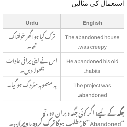
استعمال کی مثالیں
Urdu
English
The abandoned house
ترک کیا ہوا گھر خوفناک
was creepy.
تھا۔
He abandoned his old
اس نے اپنی پرانی عادات
habits.
چھوڑ دیں۔
The project was
یہ منصوبہ متروک ہو گیا۔
abandoned.
جگہ کے لیے:
اگر کوئی جگہ ویران ہو، تو
“Abandoned” کا مطلب ہوگا
ترک کردہ
یا
ویران
۔