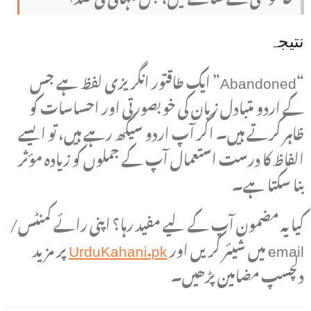
نتیجہ
“Abandoned” ایک طاقتور انگریزی لفظ ہے جس
کے اردو متبادل زبان کی خوبصورتی اور احساسات کو
ظاہر کرتے ہیں۔ اگر آپ اردو سیکھ رہے ہیں، تو ایسے
الفاظ کا درست استعمال آپ کے جملوں کو زیادہ مؤثر
بنا سکتا ہے۔
کیا یہ مضمون آپ کے لیے مفید رہا؟ اپنی رائے کمنٹس/
email میں شیئر کریں اور
UrduKahani.pk
پر مزید
دلچسپ مضامین پڑھیں۔