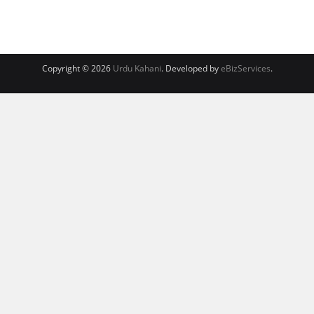
Copyright © 2026
Urdu Kahani
. Developed by
eBizServices
.