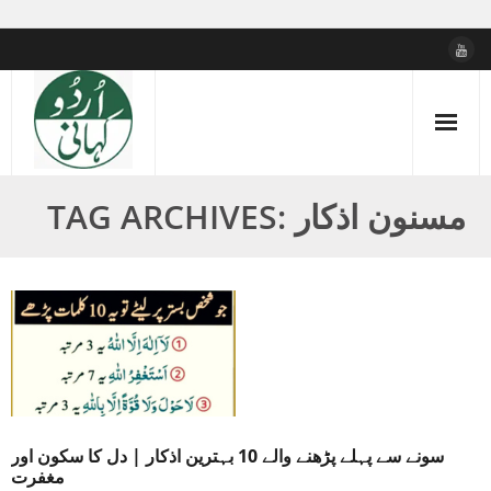
Skip
to
content
TAG ARCHIVES: مسنون اذکار
سونے سے پہلے پڑھنے والے 10 بہترین اذکار | دل کا سکون اور
مغفرت