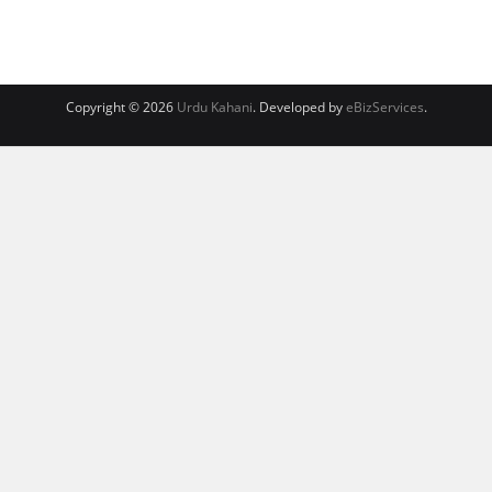
Copyright © 2026
Urdu Kahani
. Developed by
eBizServices
.