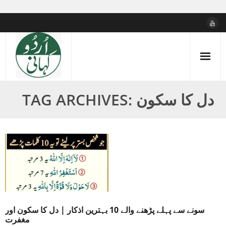
Skip
to
content
TAG ARCHIVES: دل کا سکون
سونے سے پہلے پڑھنے والے 10 بہترین اذکار | دل کا سکون اور
مغفرت