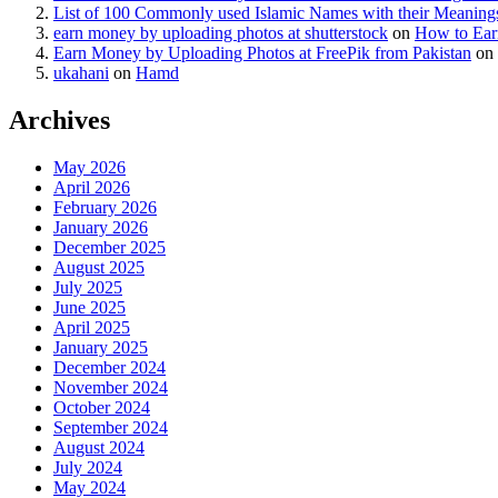
List of 100 Commonly used Islamic Names with their Meaning
earn money by uploading photos at shutterstock
on
How to Ear
Earn Money by Uploading Photos at FreePik from Pakistan
on
ukahani
on
Hamd
Archives
May 2026
April 2026
February 2026
January 2026
December 2025
August 2025
July 2025
June 2025
April 2025
January 2025
December 2024
November 2024
October 2024
September 2024
August 2024
July 2024
May 2024