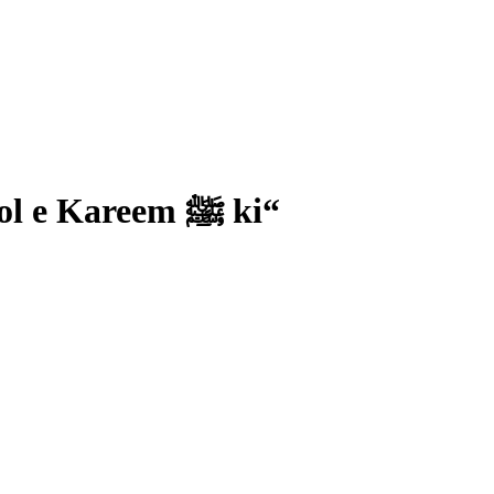
Solved Exercise Class 3 Urdu Sabaq “Baye misaal Hai Zaat Rasool e Kareem ﷺ ki“