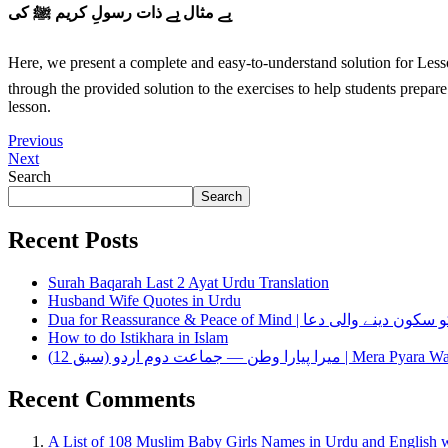
بے مثال ہے ذات رسولِ کریم ﷺ کی
Here, we present a complete and easy-to-understand solution for Less
through the provided solution to the exercises to help students prepar
lesson.
Previous
Next
Search
Search
Recent Posts
Surah Baqarah Last 2 Ayat Urdu Translation
Husband Wife Quotes in Urdu
Dua for Reassurance & Peace of Mind | دینے والی دعا
How to do Istikhara in Islam
میرا پیارا وطن — جماعت دوم اردو (سبق 12) | Mera P
Recent Comments
A List of 108 Muslim Baby Girls Names in Urdu and English 