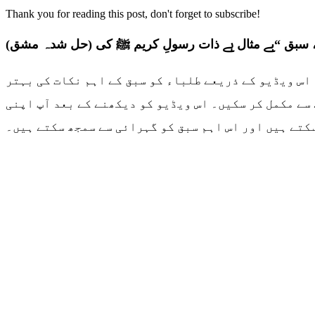
Thank you for reading this post, don't forget to subscribe!
(حل شدہ مشق)
 رہے ہیں۔ اس ویڈیو کے ذریعے طلباء کو سبق کے اہم نکات کی بہتر
سے مکمل کر سکیں۔ اس ویڈیو کو دیکھنے کے بعد آپ اپنی
کتے ہیں اور اس اہم سبق کو گہرائی سے سمجھ سکتے ہیں۔