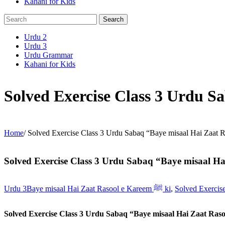
Kahani for Kids
Urdu 2
Urdu 3
Urdu Grammar
Kahani for Kids
Home
/
Urdu 3
Baye misaal Hai Zaat Rasool e Kareem ﷺ ki
,
Solved Exercis