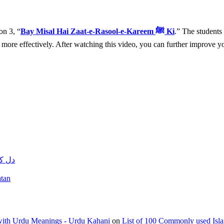
on 3, “
Bay Misal Hai Zaat-e-Rasool-e-Kareem ﷺ Ki
.” The students 
e more effectively. After watching this video, you can further improve y
دل کو سکون 
yara Watan
with Urdu Meanings - Urdu Kahani
on
List of 100 Commonly used Isl