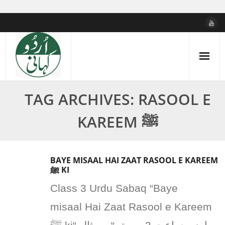
Skip
to
content
TAG ARCHIVES: RASOOL E
KAREEM ﷺ
BAYE MISAAL HAI ZAAT RASOOL E KAREEM
ﷺ KI
Class 3 Urdu Sabaq “Baye
misaal Hai Zaat Rasool e Kareem