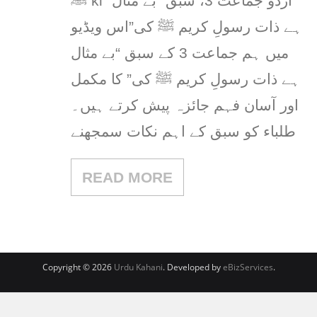
ﷺ ki“ اردو جماعت 3، سبق “بے مثال
ہے ذات رسولِ کریم ﷺ کی”اس ویڈیو
میں ہم جماعت 3 کے سبق “بے مثال
ہے ذات رسولِ کریم ﷺ کی” کا مکمل
اور آسان فہم جائزہ پیش کرتے ہیں۔
طلباء کو سبق کے اہم نکات سمجھنے
READ MORE
Copyright © 2026
Urdu Kahani
. Developed by
eBizServices
.