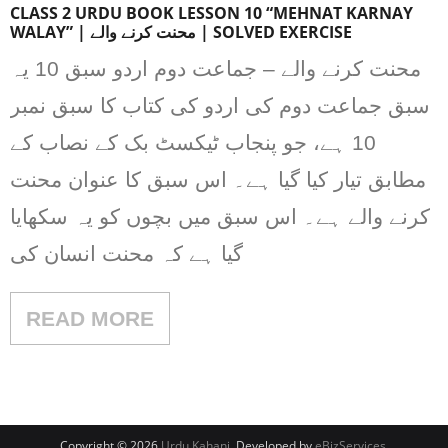
CLASS 2 URDU BOOK LESSON 10 “MEHNAT KARNAY
WALAY” | محنت کرنے والے | SOLVED EXERCISE
محنت کرنے والے – جماعت دوم اردو سبق 10 یہ
سبق جماعت دوم کی اردو کی کتاب کا سبق نمبر
10 ہے، جو پنجاب ٹیکسٹ بک کے نصاب کے
مطابق تیار کیا گیا ہے۔ اس سبق کا عنوان محنت
کرنے والے ہے۔ اس سبق میں بچوں کو یہ سکھایا
گیا ہے کہ محنت انسان کی
READ MORE
Copyright © 2026
Urdu Kahani
. Developed by
eBizServices
.