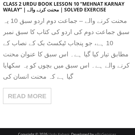
CLASS 2 URDU BOOK LESSON 10 “MEHNAT KARNAY
WALAY” | محنت کرنے والے | SOLVED EXERCISE
محنت کرنے والے – جماعت دوم اردو سبق 10 یہ
سبق جماعت دوم کی اردو کی کتاب کا سبق نمبر
10 ہے، جو پنجاب ٹیکسٹ بک کے نصاب کے
مطابق تیار کیا گیا ہے۔ اس سبق کا عنوان محنت
کرنے والے ہے۔ اس سبق میں بچوں کو یہ سکھایا
گیا ہے کہ محنت انسان کی
READ MORE
Copyright © 2026
Urdu Kahani
. Developed by
eBizServices
.