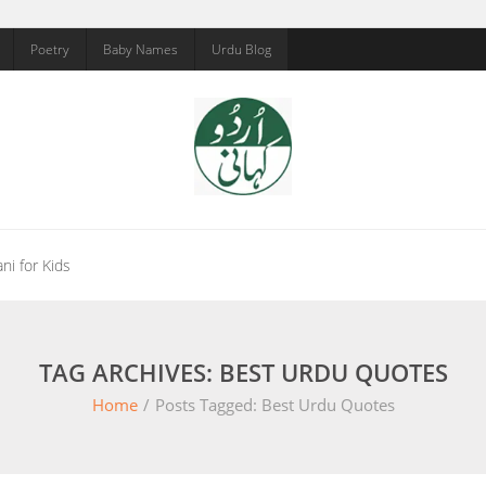
Poetry
Baby Names
Urdu Blog
ni for Kids
TAG ARCHIVES: BEST URDU QUOTES
Home
/
Posts Tagged:
Best Urdu Quotes