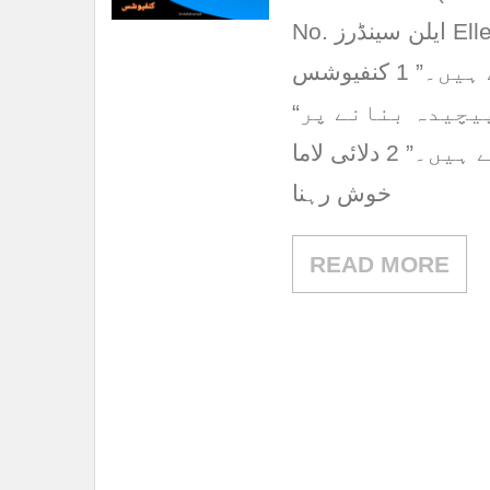
No. ایلن سینڈرز Ellen Sanders “زندگی وہی ہوتی ہے جب آپ دوسرے
منصوبے بنانے میں مصروف ہوتے ہیں۔” 1 کنفیوشس Confucius
“زندگی واقعی آسان ہے، لیکن ہم اسے پیچیدہ بنانے پر
اصرار کرتے ہیں۔” 2 دلائی لاما Dalai Lama “ہماری زندگی کا مقصد
خوش رہنا
READ MORE