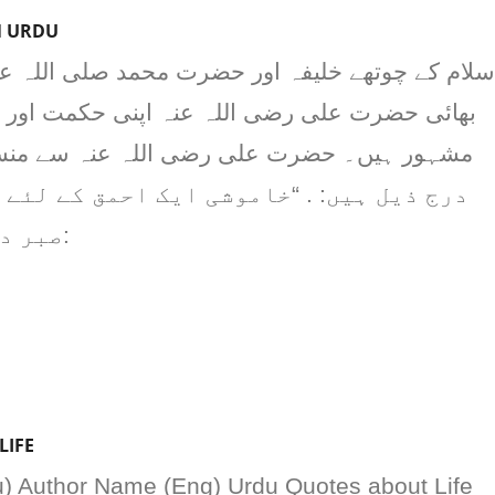
N URDU
سلام کے چوتھے خلیفہ اور حضرت محمد صلی اللہ عل
بھائی حضرت علی رضی اللہ عنہ اپنی حکمت اور
درج ذیل ہیں: . “خاموشی ایک احمق کے لئ.”
صبر دو طرح کا ہوتا ہے:
LIFE
) Author Name (Eng) Urdu Quotes about Life