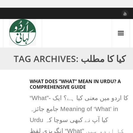
Skip
to
content
TAG ARCHIVES: کیا کا مطلب
WHAT DOES “WHAT” MEAN IN URDU? A
COMPREHENSIVE GUIDE
“What”- کا اردو میں معنی کیا ہے؟ ایک
جامع جائزہ Meaning of ‘What’ in
Urdu کیا آپ نے کبھی سوچا کہ
انگریزی لفظ “What” کا اردو میں