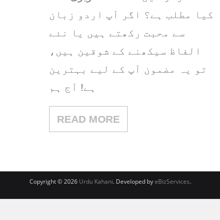
کیا مطلب ہے؟ اگر آپ اردو زبان
سے محبت رکھتے ہیں یا نئے
الفاظ سیکھنے کے شوقین ہیں،
تو یہ مضمون آپ کے لیے بہترین
ہے! آج ہم
READ MORE
Copyright © 2026
Urdu Kahani
. Developed by
eBizServices
.