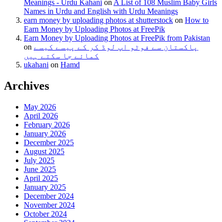
Meanings - Urdu Kahani
on
A List of 108 Muslim Baby Girls
Names in Urdu and English with Urdu Meanings
earn money by uploading photos at shutterstock
on
How to
Earn Money by Uploading Photos at FreePik
Earn Money by Uploading Photos at FreePik from Pakistan
on
پاکستان سے فوٹو اپ لوڈ کر کے پیسے کیسے
کمائے جا سکتے ہیں
ukahani
on
Hamd
Archives
May 2026
April 2026
February 2026
January 2026
December 2025
August 2025
July 2025
June 2025
April 2025
January 2025
December 2024
November 2024
October 2024