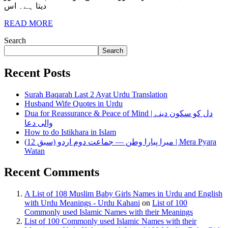
دیتا ہے۔ اس
READ MORE
Search
Search
Recent Posts
Surah Baqarah Last 2 Ayat Urdu Translation
Husband Wife Quotes in Urdu
Dua for Reassurance & Peace of Mind | دل کو سکون دینے
والی دعا
How to do Istikhara in Islam
میرا پیارا وطن — جماعت دوم اردو (سبق 12) | Mera Pyara
Watan
Recent Comments
A List of 108 Muslim Baby Girls Names in Urdu and English
with Urdu Meanings - Urdu Kahani
on
List of 100
Commonly used Islamic Names with their Meanings
List of 100 Commonly used Islamic Names with their