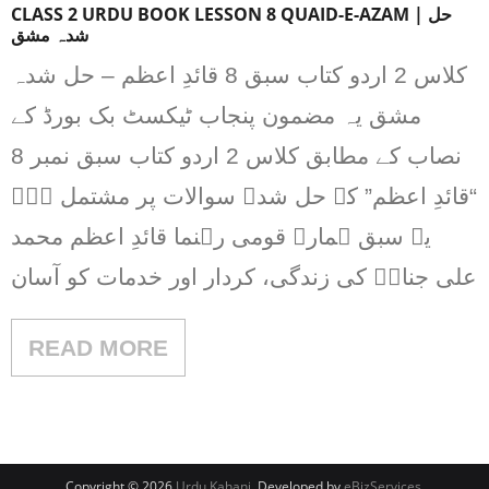
CLASS 2 URDU BOOK LESSON 8 QUAID-E-AZAM | حل
شدہ مشق
کلاس 2 اردو کتاب سبق 8 قائدِ اعظم – حل شدہ
مشق یہ مضمون پنجاب ٹیکسٹ بک بورڈ کے
نصاب کے مطابق کلاس 2 اردو کتاب سبق نمبر 8
“قائدِ اعظم” کے حل شدہ سوالات پر مشتمل ہے۔
یہ سبق ہمارے قومی رہنما قائدِ اعظم محمد
علی جناحؒ کی زندگی، کردار اور خدمات کو آسان
READ MORE
Copyright © 2026
Urdu Kahani
. Developed by
eBizServices
.